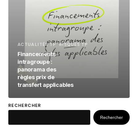
des
règles
prix
de
transfert
ACTUALITÉS TP
RISQUES TP
applicables
Financements
intragroupe :
panorama des
règles prix de
transfert applicables
RECHERCHER
Rechercher