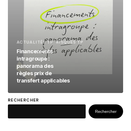
des
règles
prix
de
transfert
ACTUALITÉS TP
RISQUES TP
applicables
Financements
intragroupe :
panorama des
règles prix de
transfert applicables
RECHERCHER
Rechercher